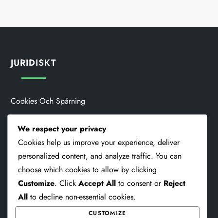
JURIDISKT
Cookies Och Spårning
Om
We respect your privacy
Din Integritet
Cookies help us improve your experience, deliver
personalized content, and analyze traffic. You can
Användaravtal
choose which cookies to allow by clicking
Kontakta Oss
Customize
. Click
Accept All
to consent or
Reject
All
to decline non-essential cookies.
CUSTOMIZE