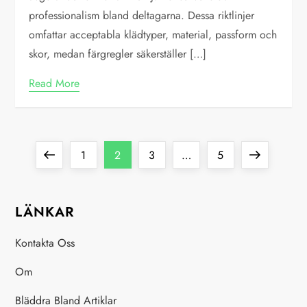
professionalism bland deltagarna. Dessa riktlinjer
omfattar acceptabla klädtyper, material, passform och
skor, medan färgregler säkerställer […]
Read More
P
Previous
Page
Page
Page
Page
Next
1
2
3
…
5
o
page
page
LÄNKAR
s
Kontakta Oss
t
Om
s
Bläddra Bland Artiklar