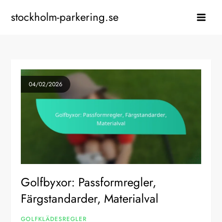
Skip
stockholm-parkering.se
to
content
04/02/2026
Golfbyxor: Passformregler,
Färgstandarder, Materialval
GOLFKLÄDESREGLER