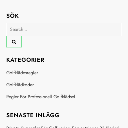
p
a
SÖK
Search
g
for:
i
n
KATEGORIER
a
Golfklädesregler
t
Golfklädkoder
i
Regler För Professionell Golfklädsel
o
SENASTE INLÄGG
n